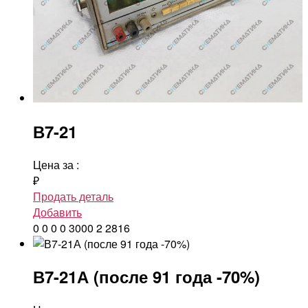
В7-21
Цена за
:
₽
Продать деталь
Добавить
0
0
0
0
3000
2
2816
В7-21А (после 91 года -70%)