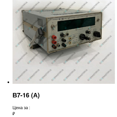
В7-16 (А)
Цена за
:
₽