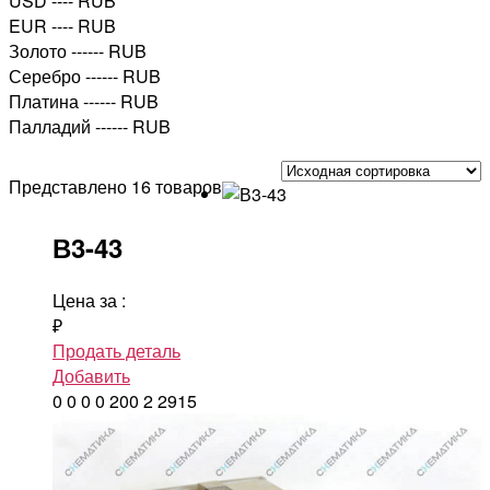
USD
---- RUB
EUR
---- RUB
Золото
------ RUB
Серебро
------ RUB
Платина
------ RUB
Палладий
------ RUB
Представлено 16 товаров
В3-43
Цена за
:
₽
Продать деталь
Добавить
0
0
0
0
200
2
2915