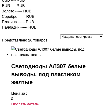
USD
---- RUB
EUR
---- RUB
Золото
------ RUB
Серебро
------ RUB
Платина
------ RUB
Палладий
------ RUB
Представлено 26 товаров
Светодиоды АЛ307 белые
выводы, под пластиком
желтые
Цена за
:
₽
Продать деталь