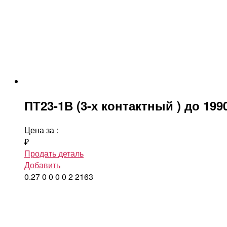
ПТ23-1В (3-х контактный ) до 199
Цена за
:
₽
Продать деталь
Добавить
0.27
0
0
0
0
2
2163