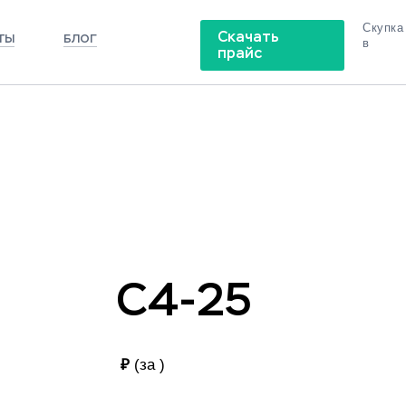
Скупка
Скачать
ТЫ
БЛОГ
в
прайс
С4-25
С4-25
₽
(за
)