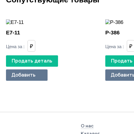
E7-11
Р-386
₽
₽
Цена за
:
Цена за
:
Продать деталь
Продать
Добавить
Добавит
О нас
Каталог