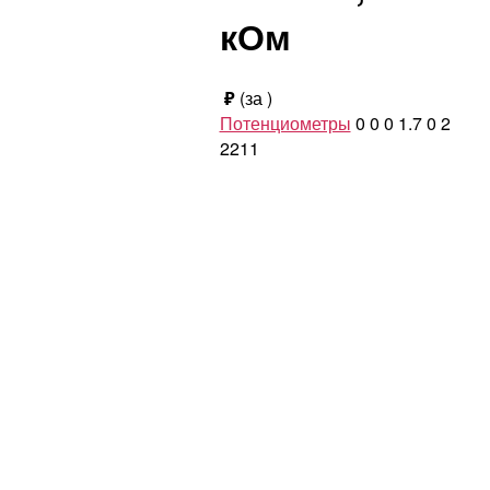
кОм
₽
(за
)
Потенциометры
0
0
0
1.7
0
2
2211