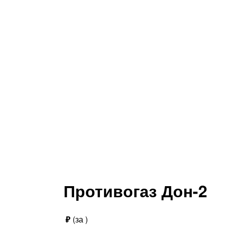
Противогаз Дон-2
₽
(за
)