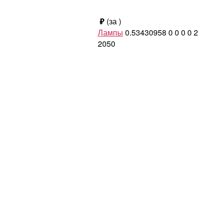
₽
(за
)
Лампы
0.53430958
0
0
0
0
2
2050