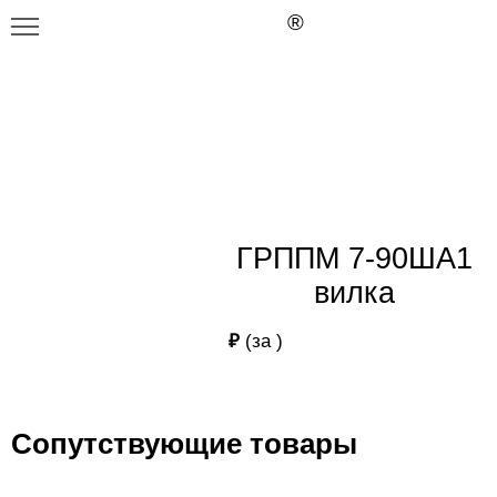
Главная
Каталог
ГРППМ 7-90ША1 вилка
ГРППМ 7-90ША1 вилка
ГРППМ 7-90ША1
вилка
₽
(за
)
Сопутствующие товары