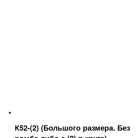
К52-(2) (Большого размера. Без
ромба либо с (2) в круге)