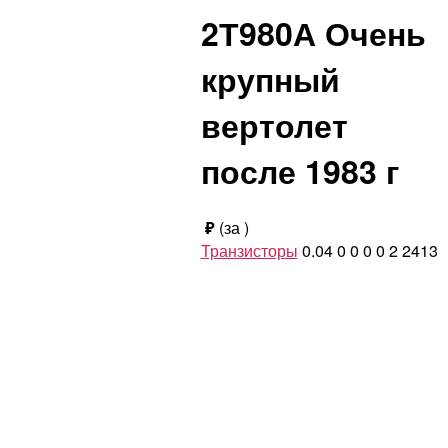
2Т980А Очень
крупный
вертолет
после 1983 г
₽
(за
)
Транзисторы
0.04
0
0
0
0
2
2413