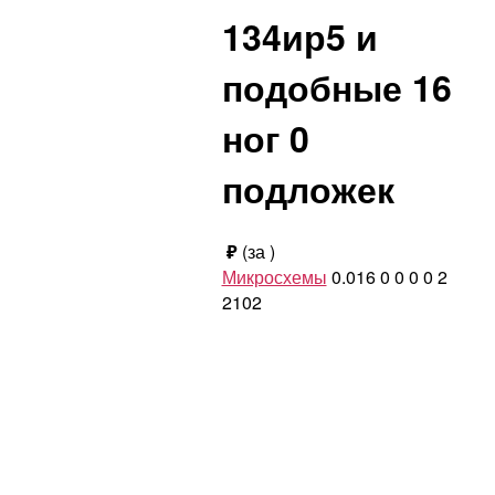
134ир5 и
подобные 16
ног 0
подложек
₽
(за
)
Микросхемы
0.016
0
0
0
0
2
2102